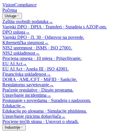
Vision
Compliance
Početna
Usluge
Zaštita osobnih podataka
→
Vanjski DPO · DPIA · Transferi · Suradnja s AZOP-om.
DPO usluga
→
Vanjski DPO · čl. 30 · Odgovor na povrede.
Kibernetička sigurnost
→
NIS2 spremnost · ISMS · ISO 27001.
NIS2 usklađenost
→
Procjena opsega · 10 mjera · Prijavljivanje.
EU AI Act
→
EU AI Act · Aneks III · ISO 42001.
Financijska usklađenost
→
DORA · AML/CFT · MiFID · Sankcije.
Regulatorno savjetovanje
→
Praćenje regulative · Dizajn programa.
Upravljanje incidentima
→
Postupanje s povredama · Suradnja s nadzorom.
Edukacije
→
Edukacija po ulogama · Simulacije phishinga.
Upravljanje rizicima dobavljača
→
Procjene trećih strana · Ugovori o obradi.
Industrije