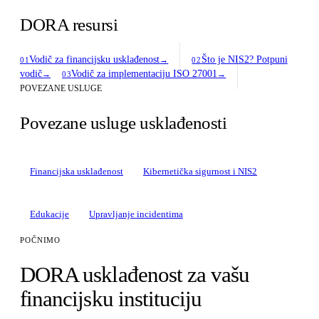
DORA resursi
Vodič za financijsku usklađenost
Što je NIS2? Potpuni
→
01
02
vodič
Vodič za implementaciju ISO 27001
→
→
03
POVEZANE USLUGE
Povezane usluge usklađenosti
Financijska usklađenost
Kibernetička sigurnost i NIS2
Edukacije
Upravljanje incidentima
POČNIMO
DORA usklađenost za vašu
financijsku instituciju