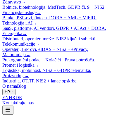
Zdravstvo
→
Bolnice, biotehnologija, MedTech. GDPR čl. 9 + NIS2.
Financijske usluge
→
Banke, PSP-ovi, fintech. DORA + AML + MiFID.
Tehnologija i AI
→
SaaS, platforme, AI vendori. GDPR + AI Act + DORA.
Energetika
→
Distributeri, operateri mreže. NIS2 ključni subjekti.
Telekomunikacije
→
Operateri, ISP-ovi. eIDAS + NIS2 + ePrivacy.
Maloprodaja
→
Prekogranični podaci · Kolačići · Prava potrošača.
Promet i logistika
→
Logistika, mobilnost. NIS2 + GDPR telematika.
Proizvodnja
→
Industrija, OT/IT. NIS2 + lanac opskrbe.
O nama
Blog
HR
EN
HR
DE
Kontaktirajte nas