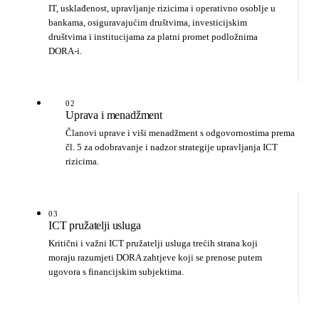
IT, usklađenost, upravljanje rizicima i operativno osoblje u
bankama, osiguravajućim društvima, investicijskim
društvima i institucijama za platni promet podložnima
DORA-i.
02
Uprava i menadžment
Članovi uprave i viši menadžment s odgovornostima prema
čl. 5 za odobravanje i nadzor strategije upravljanja ICT
rizicima.
03
ICT pružatelji usluga
Kritični i važni ICT pružatelji usluga trećih strana koji
moraju razumjeti DORA zahtjeve koji se prenose putem
ugovora s financijskim subjektima.