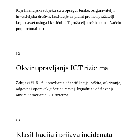
Koji financijski subjekti su u opsegu: banke, osiguravatelji,
investicijska društva, institucije za platni promet, pružatelji
kripto-asset usluga i kritični ICT pružatelji trećih strana. Načelo
proporcionalnosti.
02
Okvir upravljanja ICT rizicima
Zahtjevi čl. 6-16: upravljanje, identifikacija, zaštita, otkrivanje,
odgovor i oporavak, učenje i razvoj. Izgradnja i održavanje
okvira upravljanja ICT rizicima.
03
Klasifikacija i prijava incidenata