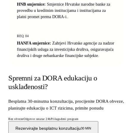
HNB smjernice
:
Smjernice Hrvatske narodne banke za
provedbu u kreditnim institucijama i institucijama za
platni promet prema DORA-i.
REQ
04
HANFA smjernice
:
Zahtjevi Hrvatske agencije za nadzor
financijskih usluga za investicijska društva, osiguravajuća
društva i druge nebankarske financijske subjekte.
Spremni za DORA edukaciju o
usklađenosti?
Besplatna 30-minutna konzultacija, procijenite DORA obveze,
planirajte edukaciju o ICT rizicima, primite ponudu
Bez obveze
Odgovor unutar 24h
Prilagođeni program
Rezervirajte besplatnu konzultaciju
30 MIN