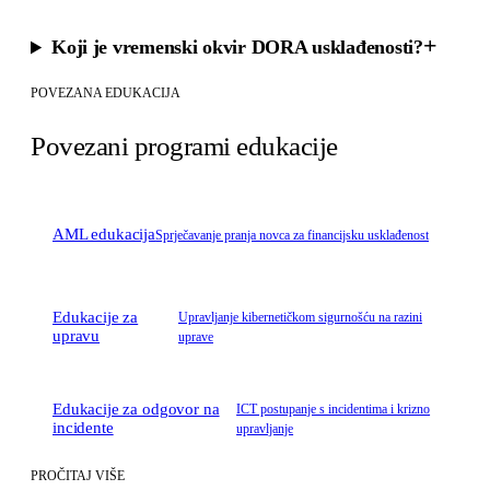
+
Koji je vremenski okvir DORA usklađenosti?
POVEZANA EDUKACIJA
Povezani programi edukacije
AML edukacija
Sprječavanje pranja novca za financijsku usklađenost
Edukacije za
Upravljanje kibernetičkom sigurnošću na razini
upravu
uprave
Edukacije za odgovor na
ICT postupanje s incidentima i krizno
incidente
upravljanje
PROČITAJ VIŠE