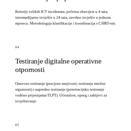
Kriteriji velikih ICT incidenata, početna obavijest u 4 sata,
intermedijarno izvješće u 24 sata, završno izvješće u jednom
mjesecu. Metodologija klasifikacije i koordinacija s CSIRT-om.
04
Testiranje digitalne operativne
otpornosti
Osnovno testiranje (procjene ranjivosti, testiranje mrežne
sigurnosti) i napredno testiranje (penetracijsko testiranje
vođeno prijetnjama/TLPT). Učestalost, opseg i zahtjevi za
izvještavanje.
05