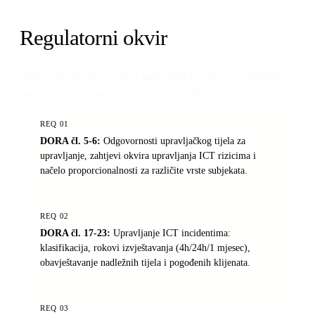
03 / REGULATIVA
Regulatorni okvir
DORA edukacija obrađuje namjenski EU okvir za digitalnu
operativnu otpornost u financijskom sektoru.
REQ
01
DORA čl. 5-6
:
Odgovornosti upravljačkog tijela za
upravljanje, zahtjevi okvira upravljanja ICT rizicima i
načelo proporcionalnosti za različite vrste subjekata.
REQ
02
DORA čl. 17-23
:
Upravljanje ICT incidentima:
klasifikacija, rokovi izvještavanja (4h/24h/1 mjesec),
obavještavanje nadležnih tijela i pogođenih klijenata.
REQ
03