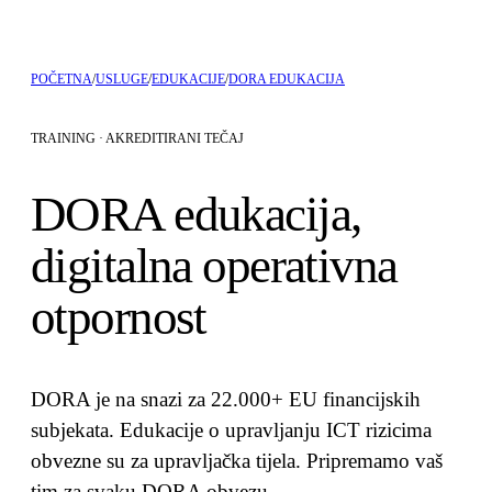
POČETNA
/
USLUGE
/
EDUKACIJE
/
DORA EDUKACIJA
TRAINING ·
AKREDITIRANI TEČAJ
DORA edukacija,
digitalna operativna
otpornost
DORA je na snazi za 22.000+ EU financijskih
subjekata. Edukacije o upravljanju ICT rizicima
obvezne su za upravljačka tijela. Pripremamo vaš
tim za svaku DORA obvezu.