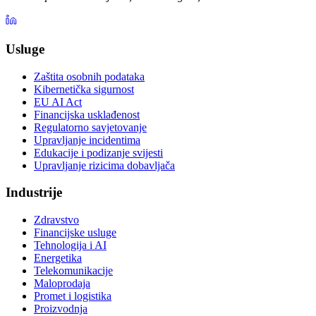
Usluge
Zaštita osobnih podataka
Kibernetička sigurnost
EU AI Act
Financijska usklađenost
Regulatorno savjetovanje
Upravljanje incidentima
Edukacije i podizanje svijesti
Upravljanje rizicima dobavljača
Industrije
Zdravstvo
Financijske usluge
Tehnologija i AI
Energetika
Telekomunikacije
Maloprodaja
Promet i logistika
Proizvodnja