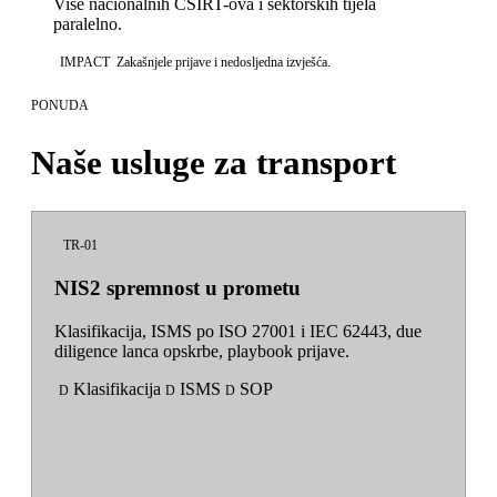
Više nacionalnih CSIRT-ova i sektorskih tijela
paralelno.
IMPACT
Zakašnjele prijave i nedosljedna izvješća.
PONUDA
Naše usluge za transport
TR-01
NIS2 spremnost u prometu
Klasifikacija, ISMS po ISO 27001 i IEC 62443, due
diligence lanca opskrbe, playbook prijave.
Klasifikacija
ISMS
SOP
D
D
D