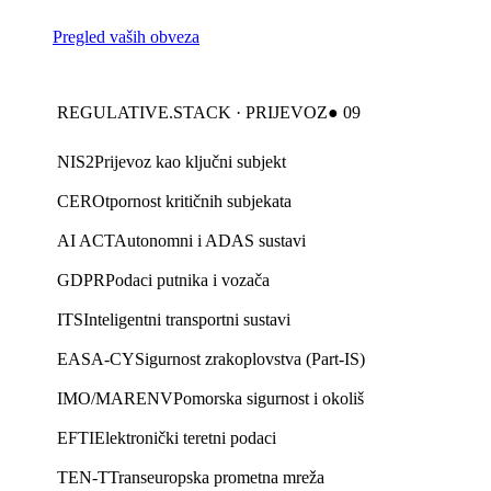
Pregled vaših obveza
REGULATIVE.STACK · PRIJEVOZ
● 09
NIS2
Prijevoz kao ključni subjekt
CER
Otpornost kritičnih subjekata
AI ACT
Autonomni i ADAS sustavi
GDPR
Podaci putnika i vozača
ITS
Inteligentni transportni sustavi
EASA-CY
Sigurnost zrakoplovstva (Part-IS)
IMO/MARENV
Pomorska sigurnost i okoliš
EFTI
Elektronički teretni podaci
TEN-T
Transeuropska prometna mreža