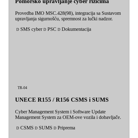
Pomorsko upravljanje cyber rizicima
Provedba IMO MSC.428(98), integracija sa Sustavom
upravljanja sigurnošću, spremnost za lučki nadzor.
SMS cyber
PSC
Dokumentacija
D
D
D
TR-04
UNECE R155 / R156 CSMS i SUMS
Cyber Management System i Software Update
Management System za OEM-ove vozila i dobavljače.
CSMS
SUMS
Priprema
D
D
D