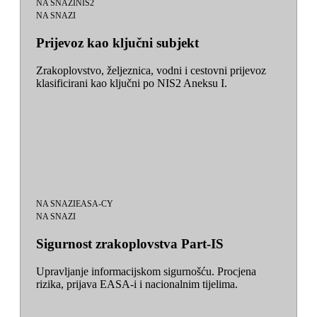
NA SNAZI
NIS2
NA SNAZI
Prijevoz kao ključni subjekt
Zrakoplovstvo, željeznica, vodni i cestovni prijevoz
klasificirani kao ključni po NIS2 Aneksu I.
NA SNAZI
EASA-CY
NA SNAZI
Sigurnost zrakoplovstva Part-IS
Upravljanje informacijskom sigurnošću. Procjena
rizika, prijava EASA-i i nacionalnim tijelima.