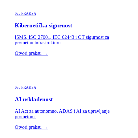
02 / PRAKSA
Kibernetička sigurnost
ISMS, ISO 27001, IEC 62443 i OT sigurnost za
prometnu infrastrukturu.
Otvori praksu
→
03 / PRAKSA
AI usklađenost
AI Act za autonomno, ADAS i AI za upravljanje
prometom.
Otvori praksu
→