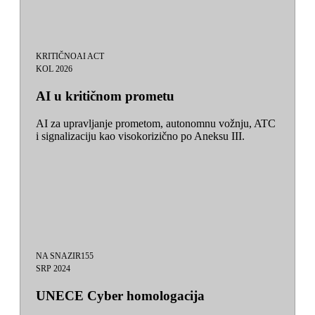
KRITIČNO
AI ACT
KOL 2026
AI u kritičnom prometu
AI za upravljanje prometom, autonomnu vožnju, ATC
i signalizaciju kao visokorizično po Aneksu III.
NA SNAZI
R155
SRP 2024
UNECE Cyber homologacija