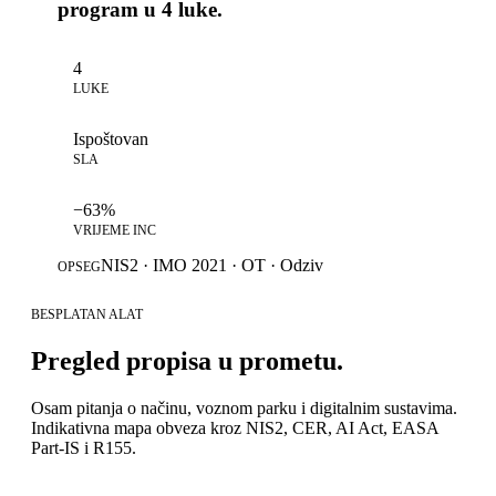
program u 4 luke.
4
LUKE
Ispoštovan
SLA
−63%
VRIJEME INC
NIS2 · IMO 2021 · OT · Odziv
OPSEG
BESPLATAN ALAT
Pregled propisa u prometu.
Osam pitanja o načinu, voznom parku i digitalnim sustavima.
Indikativna mapa obveza kroz NIS2, CER, AI Act, EASA
Part-IS i R155.