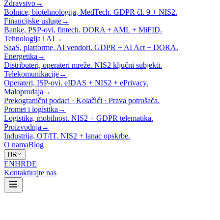
Zdravstvo
→
Bolnice, biotehnologija, MedTech. GDPR čl. 9 + NIS2.
Financijske usluge
→
Banke, PSP-ovi, fintech. DORA + AML + MiFID.
Tehnologija i AI
→
SaaS, platforme, AI vendori. GDPR + AI Act + DORA.
Energetika
→
Distributeri, operateri mreže. NIS2 ključni subjekti.
Telekomunikacije
→
Operateri, ISP-ovi. eIDAS + NIS2 + ePrivacy.
Maloprodaja
→
Prekogranični podaci · Kolačići · Prava potrošača.
Promet i logistika
→
Logistika, mobilnost. NIS2 + GDPR telematika.
Proizvodnja
→
Industrija, OT/IT. NIS2 + lanac opskrbe.
O nama
Blog
HR
EN
HR
DE
Kontaktirajte nas