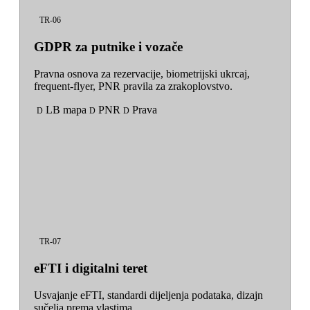
TR-06
GDPR za putnike i vozače
Pravna osnova za rezervacije, biometrijski ukrcaj,
frequent-flyer, PNR pravila za zrakoplovstvo.
LB mapa
PNR
Prava
D
D
D
TR-07
eFTI i digitalni teret
Usvajanje eFTI, standardi dijeljenja podataka, dizajn
sučelja prema vlastima.