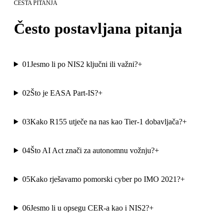
ČESTA PITANJA
Često postavljana pitanja
01
Jesmo li po NIS2 ključni ili važni?
+
02
Što je EASA Part-IS?
+
03
Kako R155 utječe na nas kao Tier-1 dobavljača?
+
04
Što AI Act znači za autonomnu vožnju?
+
05
Kako rješavamo pomorski cyber po IMO 2021?
+
06
Jesmo li u opsegu CER-a kao i NIS2?
+