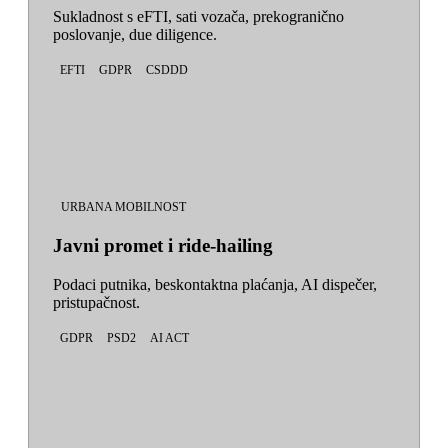
Sukladnost s eFTI, sati vozača, prekogranično
poslovanje, due diligence.
EFTI
GDPR
CSDDD
URBANA MOBILNOST
Javni promet i ride-hailing
Podaci putnika, beskontaktna plaćanja, AI dispečer,
pristupačnost.
GDPR
PSD2
AI ACT