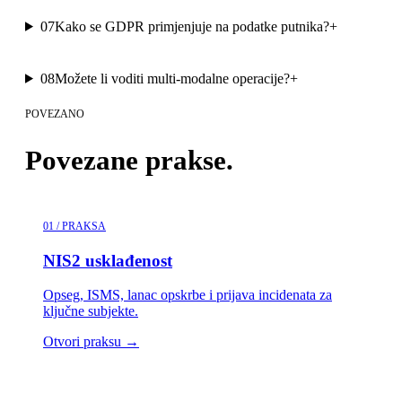
07
Kako se GDPR primjenjuje na podatke putnika?
+
08
Možete li voditi multi-modalne operacije?
+
POVEZANO
Povezane prakse.
01 / PRAKSA
NIS2 usklađenost
Opseg, ISMS, lanac opskrbe i prijava incidenata za
ključne subjekte.
Otvori praksu
→