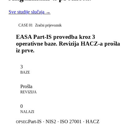
Sve studije slučaja
→
CASE 01
Zračni prijevoznik
EASA Part-IS provedba kroz 3
operativne baze. Revizija HACZ-a prošla
iz prve.
3
BAZE
Prošla
REVIZIJA
0
NALAZI
Part-IS · NIS2 · ISO 27001 · HACZ
OPSEG