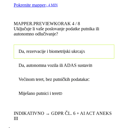
Pokrenite mapper
~ 4 MIN
MAPPER.PREVIEW
KORAK 4 / 8
Uključuje li vaše poslovanje podatke putnika ili
autonomno odlučivanje?
Da, rezervacije i biometrijski ukrcaj
A
Da, autonomna vozila ili ADAS sustavi
B
Većinom teret, bez putničkih podataka
C
Miješano putnici i teret
D
INDIKATIVNO → GDPR ČL. 6 + AI ACT ANEKS
III