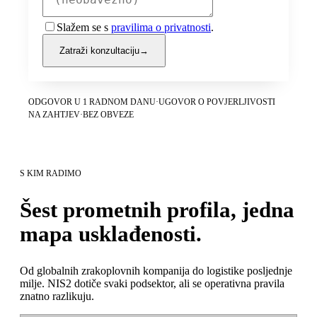
Slažem se s
pravilima o privatnosti
.
Zatraži konzultaciju
→
ODGOVOR U 1 RADNOM DANU
·
UGOVOR O POVJERLJIVOSTI
NA ZAHTJEV
·
BEZ OBVEZE
S KIM RADIMO
Šest prometnih profila, jedna
mapa usklađenosti.
Od globalnih zrakoplovnih kompanija do logistike posljednje
milje. NIS2 dotiče svaki podsektor, ali se operativna pravila
znatno razlikuju.