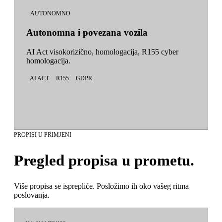
AUTONOMNO
Autonomna i povezana vozila
AI Act visokorizično, homologacija, R155 cyber
homologacija.
AI ACT
R155
GDPR
PROPISI U PRIMJENI
Pregled propisa u prometu.
Više propisa se isprepliće. Posložimo ih oko vašeg ritma
poslovanja.