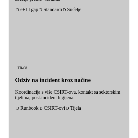
eFTI gap
Standardi
Sučelje
D
D
D
TR-08
Odziv na incident kroz načine
Koordinacija s više CSIRT-ova, kontakt sa sektorskim
tijelima, post-incident higijena.
Runbook
CSIRT-ovi
Tijela
D
D
D