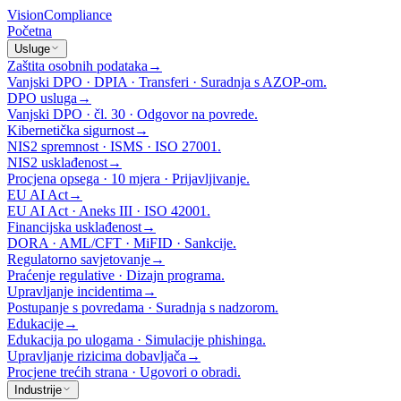
Vision
Compliance
Početna
Usluge
Zaštita osobnih podataka
→
Vanjski DPO · DPIA · Transferi · Suradnja s AZOP-om.
DPO usluga
→
Vanjski DPO · čl. 30 · Odgovor na povrede.
Kibernetička sigurnost
→
NIS2 spremnost · ISMS · ISO 27001.
NIS2 usklađenost
→
Procjena opsega · 10 mjera · Prijavljivanje.
EU AI Act
→
EU AI Act · Aneks III · ISO 42001.
Financijska usklađenost
→
DORA · AML/CFT · MiFID · Sankcije.
Regulatorno savjetovanje
→
Praćenje regulative · Dizajn programa.
Upravljanje incidentima
→
Postupanje s povredama · Suradnja s nadzorom.
Edukacije
→
Edukacija po ulogama · Simulacije phishinga.
Upravljanje rizicima dobavljača
→
Procjene trećih strana · Ugovori o obradi.
Industrije