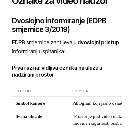
Oznake za video nadzor
Dvoslojno informiranje (EDPB
smjernice 3/2019)
EDPB smjernice zahtijevaju
dvoslojni pristup
informiranju ispitanika:
Prva razina: vidljiva oznaka na ulazu u
nadzirani prostor
ELEMENT
PRIMJER
Simbol kamere
Piktogram koji jasno označava s
Svrha obrade
"Prostor je pod video nadzorom u
imovine i sigurnosti osoba"