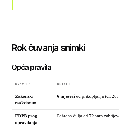
Rok čuvanja snimki
Opća pravila
PRAVILO
DETALJ
Zakonski
6 mjeseci
od prikupljanja (čl. 28. Zakon
maksimum
EDPB prag
Pohrana dulja od
72 sata
zahtijeva jaču
opravdanja