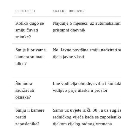
SITUACIJA
KRATKI ODGOVOR
Koliko dugo se
Najdulje 6 mjeseci, uz automatizirani
smiju čuvati
pristupni dnevnik
snimke?
Smije li privatna
Ne. Javne površine smiju nadzirati samo
kamera snimati
tijela javne vlasti
ulicu?
Što mora
Ime voditelja obrade, svrhu i kontakt,
sadržavati
vidljivo prije ulaska u prostor
oznaka?
Smiju li kamere
Samo uz uvjete iz čl. 30., a uz suglasnost
pratiti
radničkog vijeća kada se zaposlenike prati
zaposlenike?
tijekom cijelog radnog vremena