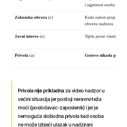
i sigurnost osoba
Zakonska obveza
(c)
Kada zakon propisuje
obvezu nadzora
Javni interes
(e)
Tijela javne vlasti
Privola
(a)
Gotovo nikada prikla
Privola nije prikladna
za video nadzor u
većini situacija jer postoji neravnoteža
moći (poslodavac-zaposlenik) i jer je
nemoguća slobodna privola kad osoba
ne može izbjeći ulazak u nadzirani