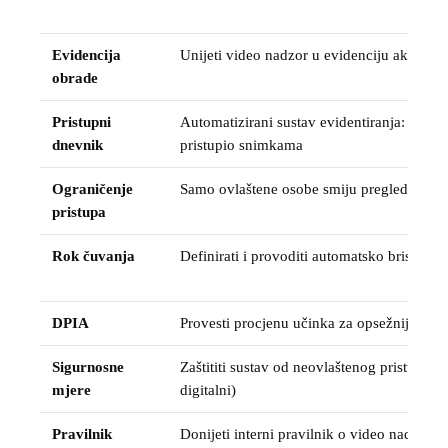
Evidencija
Unijeti video nadzor u evidenciju aktivnos
obrade
Pristupni
Automatizirani sustav evidentiranja: tko, k
dnevnik
pristupio snimkama
Ograničenje
Samo ovlaštene osobe smiju pregledavati 
pristupa
Rok čuvanja
Definirati i provoditi automatsko brisanje
DPIA
Provesti procjenu učinka za opsežniji nadz
Sigurnosne
Zaštititi sustav od neovlaštenog pristupa (fi
mjere
digitalni)
Pravilnik
Donijeti interni pravilnik o video nadzoru