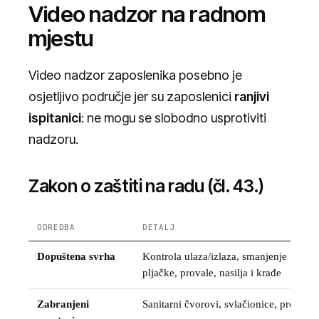
Video nadzor na radnom
mjestu
Video nadzor zaposlenika posebno je
osjetljivo područje jer su zaposlenici
ranjivi
ispitanici
: ne mogu se slobodno usprotiviti
nadzoru.
Zakon o zaštiti na radu (čl. 43.)
ODREDBA
DETALJ
Dopuštena svrha
Kontrola ulaza/izlaza, smanjenje izlože
pljačke, provale, nasilja i krađe
Zabranjeni
Sanitarni čvorovi, svlačionice, prostori