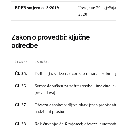
EDPB smjernice 3/2019
Usvojene 29. siječnja
2020.
Zakon o provedbi: ključne
odredbe
ČLANAK
SADRŽAJ
Čl. 25.
Definicija: video nadzor kao obrada osobnih podat
Čl. 26.
Svrha: dopušten za zaštitu osoba i imovine, ako inter
prevladavaju
Čl. 27.
Obveza oznake: vidljiva obavijest s propisanim sadr
nadzirani prostor
Čl. 28.
Rok čuvanja: do
6 mjeseci
; obvezni automatizirani 