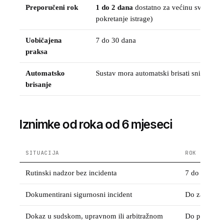
Preporučeni rok
1 do 2 dana
dostatno za većinu svrha (ot
pokretanje istrage)
Uobičajena
7 do 30 dana
praksa
Automatsko
Sustav mora automatski brisati snimke n
brisanje
Iznimke od roka od 6 mjeseci
SITUACIJA
ROK
Rutinski nadzor bez incidenta
7 do 30 da
Dokumentirani sigurnosni incident
Do završetk
Dokaz u sudskom, upravnom ili arbitražnom
Do pravom