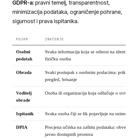
GDPR-a:
pravni temelj, transparentnost,
minimizacija podataka, ograničenje pohrane,
sigurnost i prava ispitanika.
POJAM
ZNAČENJE
Osobni
Svaka informacija koja se odnosi na identificiranu
podatak
fizičku osobu
Obrada
Svaki postupak s osobnim podacima: prikupljanj
pregled, brisanje
Voditelj
Osoba ili organizacija koja odlučuje o svrsi i s
obrade
Ispitanik
Svaka osoba čiji se lik pojavljuje na snimci
DPIA
Procjena učinka na zaštitu podataka: obvezna z
javno dostupnih prostora