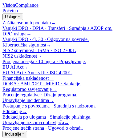
Vision
Compliance
Početna
Usluge
Zaštita osobnih podataka
→
Vanjski DPO · DPIA · Transferi · Suradnja s AZOP-om.
DPO usluga
→
Vanjski DPO · čl. 30 · Odgovor na povrede.
Kibernetička sigurnost
→
NIS2 spremnost · ISMS · ISO 27001.
NIS2 usklađenost
→
Procjena opsega · 10 mjera · Prijavljivanje.
EU AI Act
→
EU AI Act · Aneks III · ISO 42001.
Financijska usklađenost
→
DORA · AML/CFT · MiFID · Sankcije.
Regulatorno savjetovanje
→
Praćenje regulative · Dizajn programa.
Upravljanje incidentima
→
Postupanje s povredama · Suradnja s nadzorom.
Edukacije
→
Edukacija po ulogama · Simulacije phishinga.
Upravljanje rizicima dobavljača
→
Procjene trećih strana · Ugovori o obradi.
Industrije