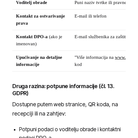
Voditelj obrade
Puni naziv tvrtke ili pravne osob
Kontakt za ostvarivanje
E-mail ili telefon
prava
Kontakt DPO-a
(ako je
E-mail službenika za zaštitu pod
imenovan)
Upućivanje na detaljne
"Više informacija na
www.tvrtka.
informacije
kod
Druga razina: potpune informacije (čl. 13.
GDPR)
Dostupne putem web stranice, QR koda, na
recepciji ili na zahtjev:
Potpuni podaci o voditelju obrade i kontaktni