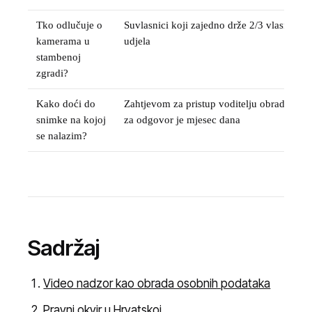
Tko odlučuje o
Suvlasnici koji zajedno drže 2/3 vlasničkih
kamerama u
udjela
stambenoj
zgradi?
Kako doći do
Zahtjevom za pristup voditelju obrade; rok
snimke na kojoj
za odgovor je mjesec dana
se nalazim?
Sadržaj
Video nadzor kao obrada osobnih podataka
Pravni okvir u Hrvatskoj