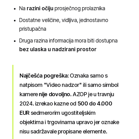
Na
razini očiju
prosječnog prolaznika
Dostatne veličine, vidljiva, jednostavno
pristupačna
Druga razina informacija mora biti dostupna
bez ulaska u nadzirani prostor
Najčešća pogreška:
Oznaka samo s
natpisom "Video nadzor" ili samo simbol
kamere
nije dovoljno
. AZOP je u travnju
2024. izrekao kazne od
500 do 4.000
EUR
sedmerorim ugostiteljskim
objektima i trgovinama upravo jer oznake
nisu sadržavale propisane elemente.