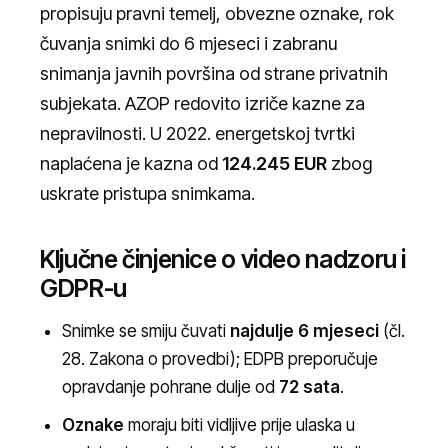
propisuju pravni temelj, obvezne oznake, rok
čuvanja snimki do 6 mjeseci i zabranu
snimanja javnih površina od strane privatnih
subjekata. AZOP redovito izriče kazne za
nepravilnosti. U 2022. energetskoj tvrtki
naplaćena je kazna od
124.245 EUR
zbog
uskrate pristupa snimkama.
Ključne činjenice o video nadzoru i
GDPR-u
Snimke se smiju čuvati
najdulje 6 mjeseci
(čl.
28. Zakona o provedbi); EDPB preporučuje
opravdanje pohrane dulje od
72 sata
.
Oznake
moraju biti vidljive prije ulaska u