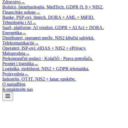
Zdravstvo
→
Bolnice, biotehnologija, MedTech. GDPR čl. 9 + NIS2.
Financijske usluge
→
Banke, PSP-ovi, fintech. DORA + AML + MiFID.
Tehnologija i AI
→
SaaS, platforme, AI vendori. GDPR + AI Act + DORA.
Energetika
→
Distributeri, operateri mreže. NIS2 ključni subjekti.
Telekomunikacije
→
Operateri, ISP-ovi. eIDAS + NIS2 + ePrivacy.
Maloprodaja
→
Prekogranični podaci · Kolačići · Prava potrošača.
Promet i logistika
→
Logistika, mobilnost. NIS2 + GDPR telematika.
Proizvodnja
→
Industrija, OT/IT. NIS2 + lanac opskrbe.
O nama
Blog
Kontaktirajte nas