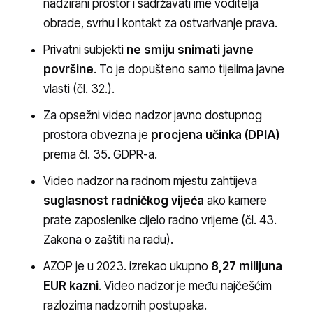
nadzirani prostor i sadržavati ime voditelja
obrade, svrhu i kontakt za ostvarivanje prava.
Privatni subjekti
ne smiju snimati javne
površine
. To je dopušteno samo tijelima javne
vlasti (čl. 32.).
Za opsežni video nadzor javno dostupnog
prostora obvezna je
procjena učinka (DPIA)
prema čl. 35. GDPR-a.
Video nadzor na radnom mjestu zahtijeva
suglasnost radničkog vijeća
ako kamere
prate zaposlenike cijelo radno vrijeme (čl. 43.
Zakona o zaštiti na radu).
AZOP je u 2023. izrekao ukupno
8,27 milijuna
EUR kazni
. Video nadzor je među najčešćim
razlozima nadzornih postupaka.