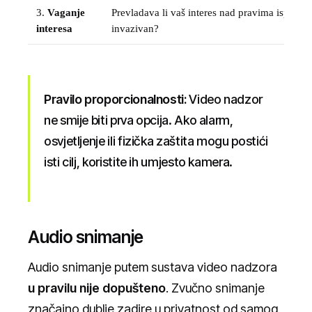
3.
Vaganje
Prevladava li vaš interes nad pravima ispitani
interesa
invazivan?
Pravilo proporcionalnosti:
Video nadzor
ne smije biti prva opcija. Ako alarm,
osvjetljenje ili fizička zaštita mogu postići
isti cilj, koristite ih umjesto kamera.
Audio snimanje
Audio snimanje putem sustava video nadzora
u pravilu nije dopušteno
. Zvučno snimanje
značajno dublje zadire u privatnost od samog