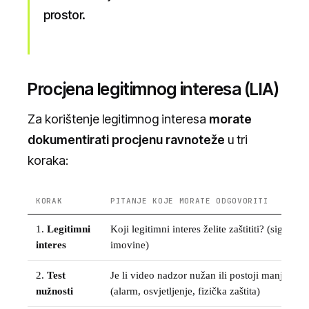
prostor.
Procjena legitimnog interesa (LIA)
Za korištenje legitimnog interesa
morate
dokumentirati procjenu ravnoteže
u tri
koraka:
KORAK
PITANJE KOJE MORATE ODGOVORITI
1.
Legitimni
Koji legitimni interes želite zaštititi? (sigurnos
interes
imovine)
2.
Test
Je li video nadzor nužan ili postoji manje inv
nužnosti
(alarm, osvjetljenje, fizička zaštita)