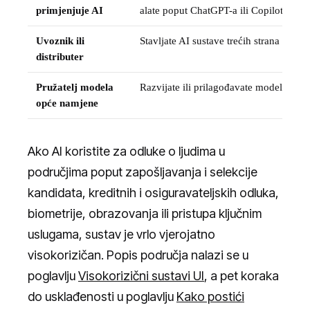
primjenjuje AI
alate poput ChatGPT-a ili Copilota
Uvoznik ili
Stavljate AI sustave trećih strana na trž
distributer
Pružatelj modela
Razvijate ili prilagođavate model opće
opće namjene
Ako AI koristite za odluke o ljudima u
područjima poput zapošljavanja i selekcije
kandidata, kreditnih i osiguravateljskih odluka,
biometrije, obrazovanja ili pristupa ključnim
uslugama, sustav je vrlo vjerojatno
visokorizičan. Popis područja nalazi se u
poglavlju
Visokorizični sustavi UI
, a pet koraka
do usklađenosti u poglavlju
Kako postići