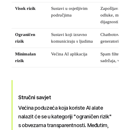
Visok rizik
Sustavi u osjetljivim
Zapošljavanje, k
područjima
odluke, medicin
dijagnostika
Ograničen
Sustavi koji izravno
Chatbotovi, dee
rizik
komuniciraju s ljudima
generatori
Minimalan
Većina AI aplikacija
Spam filteri, AI
rizik
sadržaja, video 
Stručni savjet
Većina poduzeća koja koriste AI alate
nalazit će se u kategoriji "ograničen rizik"
s obvezama transparentnosti. Međutim,