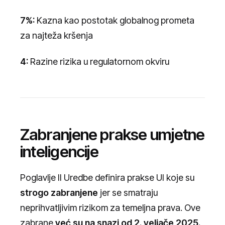
7%:
Kazna kao postotak globalnog prometa
za najteža kršenja
4:
Razine rizika u regulatornom okviru
Zabranjene prakse umjetne
inteligencije
Poglavlje II Uredbe definira prakse UI koje su
strogo zabranjene
jer se smatraju
neprihvatljivim rizikom za temeljna prava. Ove
zabrane
već su na snazi od 2. veljače 2025.