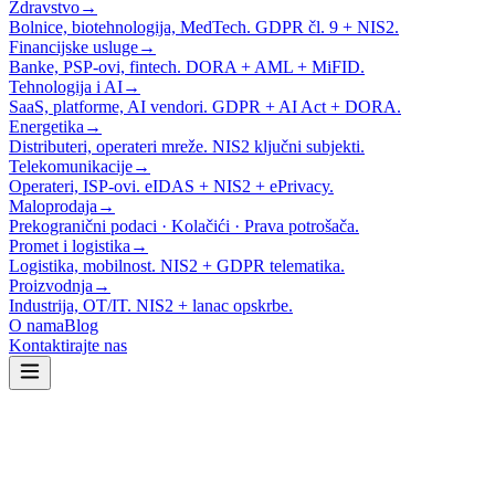
Zdravstvo
→
Bolnice, biotehnologija, MedTech. GDPR čl. 9 + NIS2.
Financijske usluge
→
Banke, PSP-ovi, fintech. DORA + AML + MiFID.
Tehnologija i AI
→
SaaS, platforme, AI vendori. GDPR + AI Act + DORA.
Energetika
→
Distributeri, operateri mreže. NIS2 ključni subjekti.
Telekomunikacije
→
Operateri, ISP-ovi. eIDAS + NIS2 + ePrivacy.
Maloprodaja
→
Prekogranični podaci · Kolačići · Prava potrošača.
Promet i logistika
→
Logistika, mobilnost. NIS2 + GDPR telematika.
Proizvodnja
→
Industrija, OT/IT. NIS2 + lanac opskrbe.
O nama
Blog
Kontaktirajte nas