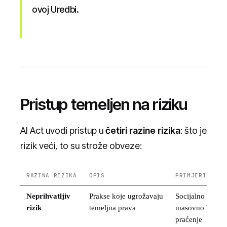
ovoj Uredbi.
Pristup temeljen na riziku
AI Act uvodi pristup u
četiri razine rizika
: što je
rizik veći, to su strože obveze:
RAZINA RIZIKA
OPIS
PRIMJERI
Neprihvatljiv
Prakse koje ugrožavaju
Socijalno bodov
rizik
temeljna prava
masovno biomet
praćenje