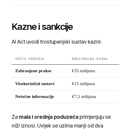
Kazne i sankcije
AI Act uvodi trostupanjski sustav kazni:
VRSTA KRŠENJA
MAKSIMALNA KAZNA
AL
Zabranjene prakse
€35 milijuna
7% 
Visokorizični sustavi
€15 milijuna
3% 
Netočne informacije
€7,5 milijuna
1% 
Za
mala i srednja poduzeća
primjenjuju se
niži iznosi. Uvijek se uzima manji od dva