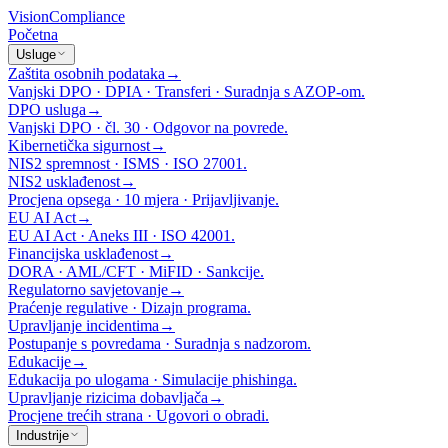
Vision
Compliance
Početna
Usluge
Zaštita osobnih podataka
→
Vanjski DPO · DPIA · Transferi · Suradnja s AZOP-om.
DPO usluga
→
Vanjski DPO · čl. 30 · Odgovor na povrede.
Kibernetička sigurnost
→
NIS2 spremnost · ISMS · ISO 27001.
NIS2 usklađenost
→
Procjena opsega · 10 mjera · Prijavljivanje.
EU AI Act
→
EU AI Act · Aneks III · ISO 42001.
Financijska usklađenost
→
DORA · AML/CFT · MiFID · Sankcije.
Regulatorno savjetovanje
→
Praćenje regulative · Dizajn programa.
Upravljanje incidentima
→
Postupanje s povredama · Suradnja s nadzorom.
Edukacije
→
Edukacija po ulogama · Simulacije phishinga.
Upravljanje rizicima dobavljača
→
Procjene trećih strana · Ugovori o obradi.
Industrije