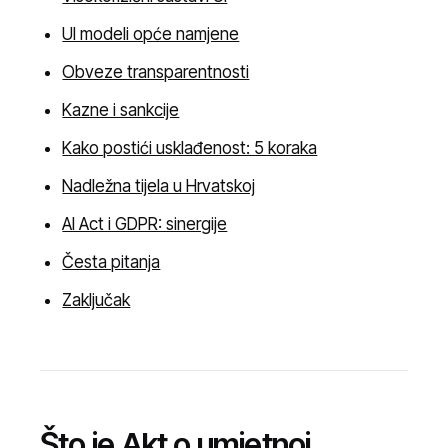
UI modeli opće namjene
Obveze transparentnosti
Kazne i sankcije
Kako postići usklađenost: 5 koraka
Nadležna tijela u Hrvatskoj
AI Act i GDPR: sinergije
Česta pitanja
Zaključak
Što je Akt o umjetnoj