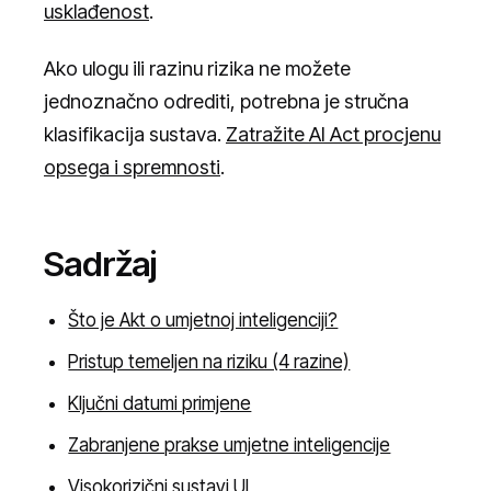
usklađenost
.
Ako ulogu ili razinu rizika ne možete
jednoznačno odrediti, potrebna je stručna
klasifikacija sustava.
Zatražite AI Act procjenu
opsega i spremnosti
.
Sadržaj
Što je Akt o umjetnoj inteligenciji?
Pristup temeljen na riziku (4 razine)
Ključni datumi primjene
Zabranjene prakse umjetne inteligencije
Visokorizični sustavi UI