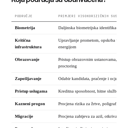
PODRUČJE
PRIMJERI VISOKORIZIČNIH SUSTAVA
Biometrija
Daljinska biometrijska identifikacija, 
Kritična
Upravljanje prometom, opskrba vodom
infrastruktura
energijom
Obrazovanje
Pristup obrazovnim ustanovama, ocjenj
proctoring
Zapošljavanje
Odabir kandidata, praćenje i ocjenjiva
Pristup uslugama
Kreditna sposobnost, hitne službe, zdr
Kazneni progon
Procjena rizika za žrtve, poligrafi, pr
Migracije
Procjena zahtjeva za azil, otkrivanje k