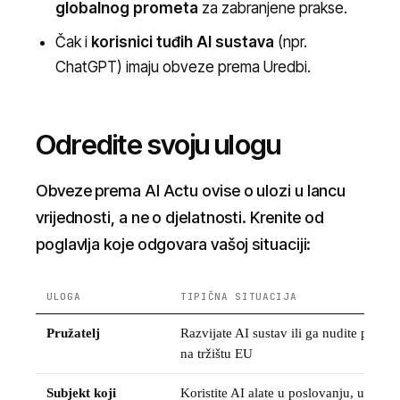
globalnog prometa
za zabranjene prakse.
Čak i
korisnici tuđih AI sustava
(npr.
ChatGPT) imaju obveze prema Uredbi.
Odredite svoju ulogu
Obveze prema AI Actu ovise o ulozi u lancu
vrijednosti, a ne o djelatnosti. Krenite od
poglavlja koje odgovara vašoj situaciji:
ULOGA
TIPIČNA SITUACIJA
Pružatelj
Razvijate AI sustav ili ga nudite pod 
na tržištu EU
Subjekt koji
Koristite AI alate u poslovanju, uključu